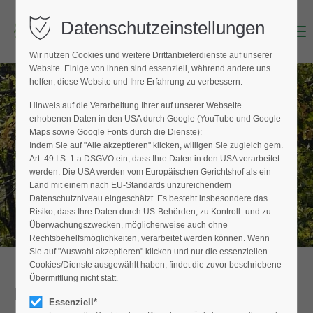
Datenschutzeinstellungen
Menu
Login
Wir nutzen Cookies und weitere Drittanbieterdienste auf unserer
Benutzername (E-Mailadresse)
Website. Einige von ihnen sind essenziell, während andere uns
helfen, diese Website und Ihre Erfahrung zu verbessern.
Hinweis auf die Verarbeitung Ihrer auf unserer Webseite
BAUMPFLEGER FINDEN
erhobenen Daten in den USA durch Google (YouTube und Google
Passwort
Maps sowie Google Fonts durch die Dienste):
Hier finden Sie den Fachbetrieb in Ihrer
Indem Sie auf "Alle akzeptieren" klicken, willigen Sie zugleich gem.
Nähe
Art. 49 I S. 1 a DSGVO ein, dass Ihre Daten in den USA verarbeitet
werden. Die USA werden vom Europäischen Gerichtshof als ein
Land mit einem nach EU-Standards unzureichendem
Datenschutzniveau eingeschätzt. Es besteht insbesondere das
Anmelden
Risiko, dass Ihre Daten durch US-Behörden, zu Kontroll- und zu
Überwachungszwecken, möglicherweise auch ohne
Register
|
Lost your password?
Rechtsbehelfsmöglichkeiten, verarbeitet werden können. Wenn
Sie auf "Auswahl akzeptieren" klicken und nur die essenziellen
Support
Cookies/Dienste ausgewählt haben, findet die zuvor beschriebene
Übermittlung nicht statt.
Detailansicht
Lorem ipsum dolor sit amet:
Essenziell*