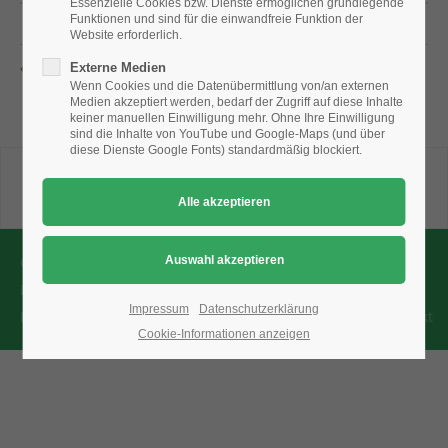
Essenzielle Cookies bzw. Dienste ermöglichen grundlegende
Funktionen und sind für die einwandfreie Funktion der
Website erforderlich.
24h
Externe Medien
/ 365days
Wenn Cookies und die Datenübermittlung von/an externen
Medien akzeptiert werden, bedarf der Zugriff auf diese Inhalte
keiner manuellen Einwilligung mehr. Ohne Ihre Einwilligung
sind die Inhalte von YouTube und Google-Maps (und über
diese Dienste Google Fonts) standardmäßig blockiert.
We offer support for our customers
Mon - Fri 8:00am - 5:00pm
(GMT +1)
Get in touch
Copyright 2026 Fachverband Baumpflege e.V.
Cybersteel Inc.
376-293 City Road, Suite 600
Datenschutz-
San Francisco, CA 94102
Impressum
Datenschutzerklärung
Einstellungen
Datenschutzerklärung
Impressum
Kontakt
Cookie-Informationen anzeigen
Have any questions?
+44 1234 567 890
Drop us a line