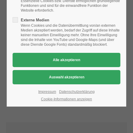
Essenzielle Cookies bzw. Dienste ermöglichen grundlegende
Funktionen und sind für die einwandfreie Funktion der
Website erforderlich.
24h
Aufgrund der Datenschutzeinstellungen wird die Karte
Externe Medien
/ 365days
nicht angezeigt.
Wenn Cookies und die Datenübermittlung von/an externen
Medien akzeptiert werden, bedarf der Zugriff auf diese Inhalte
Bitte ändern Sie die
Datenschutz-Einstellungen
, indem Sie
keiner manuellen Einwilligung mehr. Ohne Ihre Einwilligung
auch "externe Medien" zulassen.
sind die Inhalte von YouTube und Google-Maps (und über
diese Dienste Google Fonts) standardmäßig blockiert.
We offer support for our customers
Mon - Fri 8:00am - 5:00pm
(GMT +1)
Get in touch
Cybersteel Inc.
376-293 City Road, Suite 600
San Francisco, CA 94102
Impressum
Datenschutzerklärung
Cookie-Informationen anzeigen
Have any questions?
+44 1234 567 890
Drop us a line