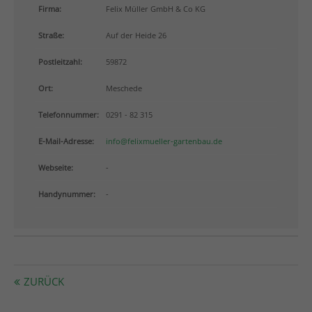
info@yourdomain.com
Firma:
Felix Müller GmbH & Co KG
Straße:
Auf der Heide 26
About us
Postleitzahl:
59872
Lorem ipsum dolor sit amet, consectetuer adipiscing
elit.
Ort:
Meschede
Aenean commodo ligula eget dolor. Aenean massa.
Telefonnummer:
0291 - 82 315
Cum sociis natoque penatibus et magnis dis
parturient montes, nascetur ridiculus mus. Donec
E-Mail-Adresse:
info@felixmueller-gartenbau.de
quam felis, ultricies nec.
Webseite:
-
Handynummer:
-
ZURÜCK