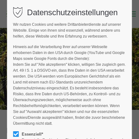
Datenschutzeinstellungen
Menu
Login
Wir nutzen Cookies und weitere Drittanbieterdienste auf unserer
Benutzername (E-Mailadresse)
Website. Einige von ihnen sind essenziell, während andere uns
helfen, diese Website und Ihre Erfahrung zu verbessern.
Hinweis auf die Verarbeitung Ihrer auf unserer Webseite
BAUMPFLEGER FINDEN
erhobenen Daten in den USA durch Google (YouTube und Google
Passwort
Maps sowie Google Fonts durch die Dienste):
Hier finden Sie den Fachbetrieb in Ihrer
Indem Sie auf "Alle akzeptieren" klicken, willigen Sie zugleich gem.
Nähe
Art. 49 I S. 1 a DSGVO ein, dass Ihre Daten in den USA verarbeitet
werden. Die USA werden vom Europäischen Gerichtshof als ein
Land mit einem nach EU-Standards unzureichendem
Datenschutzniveau eingeschätzt. Es besteht insbesondere das
Anmelden
Risiko, dass Ihre Daten durch US-Behörden, zu Kontroll- und zu
Überwachungszwecken, möglicherweise auch ohne
Register
|
Lost your password?
Rechtsbehelfsmöglichkeiten, verarbeitet werden können. Wenn
Sie auf "Auswahl akzeptieren" klicken und nur die essenziellen
Support
Cookies/Dienste ausgewählt haben, findet die zuvor beschriebene
Übermittlung nicht statt.
Detailansicht
Lorem ipsum dolor sit amet:
Essenziell*